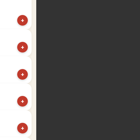
+
+
+
+
+