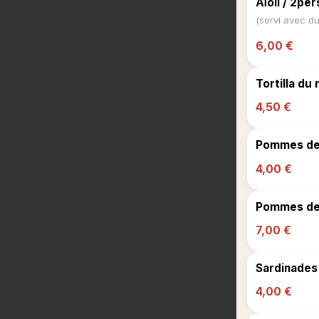
Aïoli / 2per
(servi avec du
6,00 €
Tortilla du
4,50 €
Pommes de t
4,00 €
Pommes de t
7,00 €
Sardinades 
4,00 €