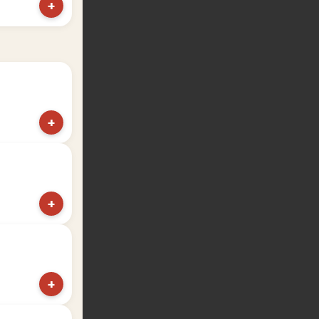
+
+
+
+