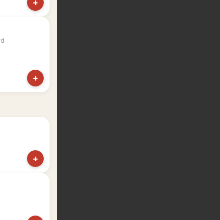
+
rd
+
+