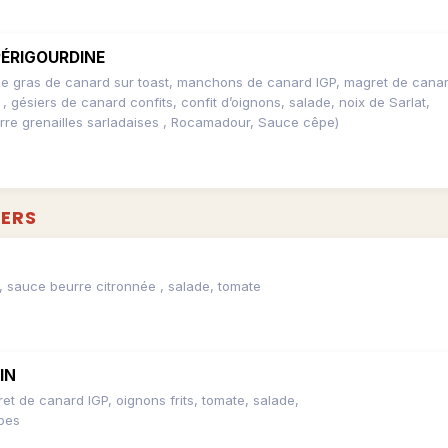
PÉRIGOURDINE
oie gras de canard sur toast, manchons de canard IGP, magret de cana
 gésiers de canard confits, confit d’oignons, salade, noix de Sarlat,
re grenailles sarladaises , Rocamadour, Sauce cêpe)
ERS
IN
et de canard IGP, oignons frits, tomate, salade,
pes