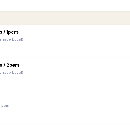
s / 1pers
s / 2pers
s
 pain)