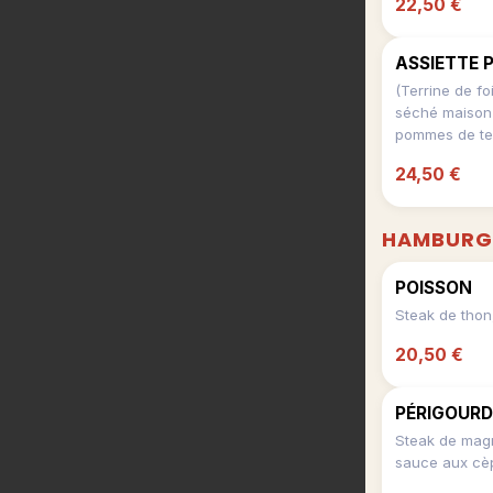
22,50 €
ASSIETTE 
(Terrine de f
séché maison ,
pommes de ter
24,50 €
HAMBURG
POISSON
20,50 €
PÉRIGOURD
Steak de magr
sauce aux cè