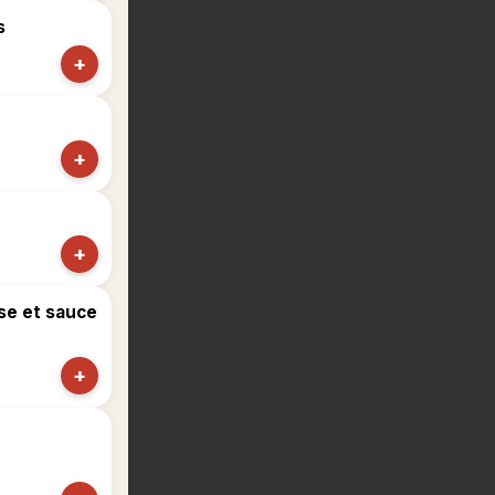
s
+
+
+
se et sauce
+