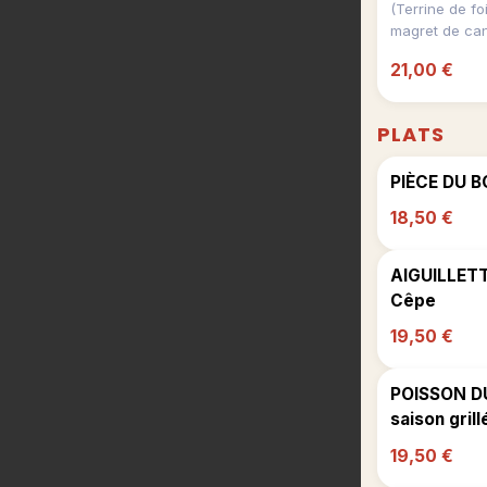
(Terrine de fo
magret de can
21,00 €
PLATS
PIÈCE DU B
18,50 €
AIGUILLETT
Cêpe
19,50 €
POISSON DU
saison grill
19,50 €