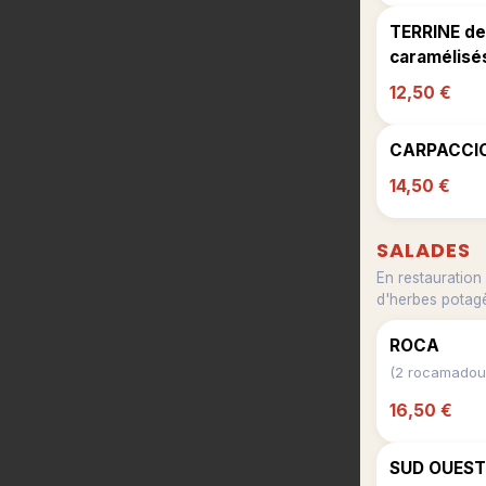
TERRINE de 
caramélisés
12,50 €
CARPACCIO
14,50 €
SALADES
En restauration
d'herbes potagè
ROCA
16,50 €
SUD OUEST