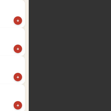
+
+
+
+