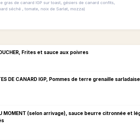
ie gras de canard IGP sur toast, gésiers de canard confits,
ard séché , tomate, noix de Sarlat, mozza)
OUCHER, Frites et sauce aux poivres
ES DE CANARD IGP, Pommes de terre grenaille sarladaise
 MOMENT (selon arrivage), sauce beurre citronnée et l
és