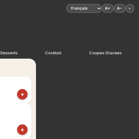
A+
A−
◐
Desserts
Cocktail
Coupes Glacées
+
+