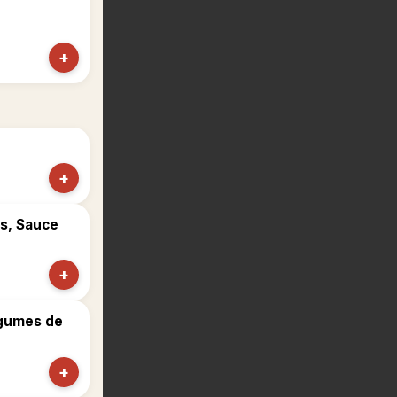
+
+
s, Sauce
+
égumes de
+