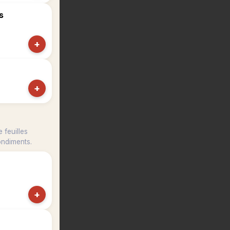
s
+
+
 feuilles
ondiments.
+